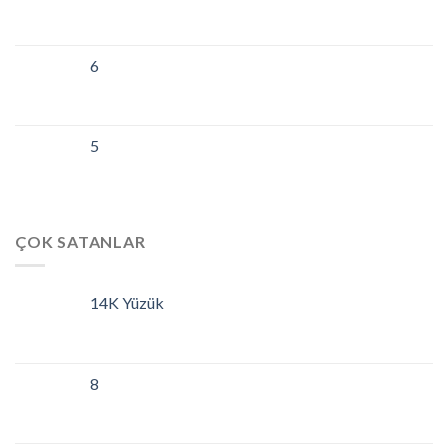
6
5
ÇOK SATANLAR
14K Yüzük
8