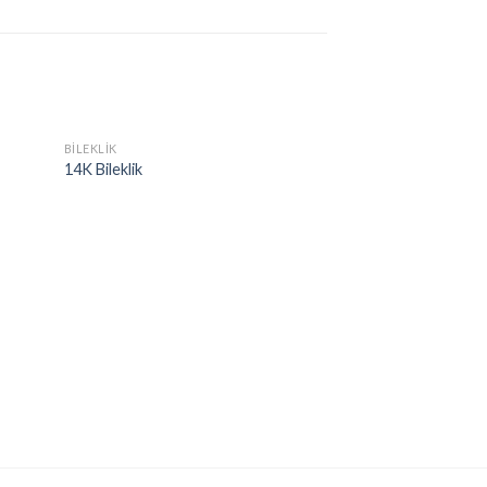
BILEKLIK
14K Bileklik
BILEKLIK
14K Bileklik ve Yüz