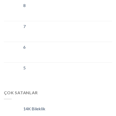
8
7
6
5
ÇOK SATANLAR
14K Bileklik