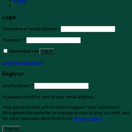
Login
Username or email address
*
Password
*
Remember me
Log in
Lost your password?
Register
Email address
*
A password will be sent to your email address.
Your personal data will be used to support your experience
throughout this website, to manage access to your account, and
for other purposes described in our
privacy policy
.
Register