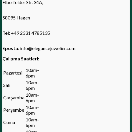
Elberfelder Str. 34A,
58095
Hagen
Tel:
+49 2331 4785135
Eposta:
info@elegancejuwelier.com
Çalışma Saatleri:
10am–
Pazartesi
6pm
10am–
Salı
6pm
10am–
Çarşamba
6pm
10am–
Perşembe
6pm
10am–
Cuma
6pm
10am–