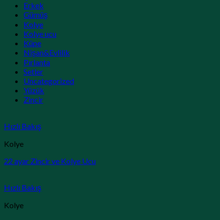
Erkek
Gümüş
Kolye
Kolye ucu
Küpe
Nişan&Evlilik
Pırlanta
Setler
Uncategorized
Yüzük
Zincir
Hızlı Bakış
Kolye
22 ayar Zincir ve Kolye Ucu
Hızlı Bakış
Kolye