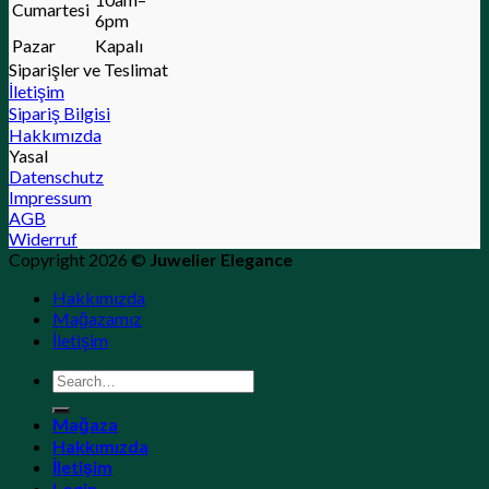
Cumartesi
6pm
Pazar
Kapalı
Siparişler ve Teslimat
İletişim
Sipariş Bilgisi
Hakkımızda
Yasal
Datenschutz
Impressum
AGB
Widerruf
Copyright 2026 ©
Juwelier Elegance
Hakkımızda
Mağazamız
İletişim
Search
for:
Mağaza
Hakkımızda
İletişim
Login