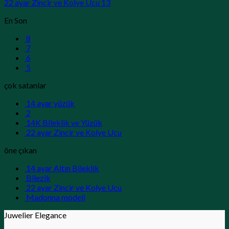
22 ayar Zincir ve Kolye Ucu 13
En Son
8
7
6
5
çok satanlar
14 ayar yüzük
2
14K Bileklik ve Yüzük
22 ayar Zincir ve Kolye Ucu
öne çıkan
14 ayar Altın Bileklik
Bilezik
22 ayar Zincir ve Kolye Ucu
Madonna modeli
Juwelier Elegance